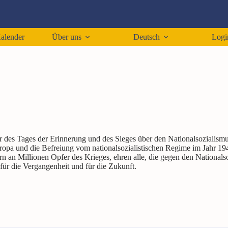
alender
Über uns
Deutsch
Logi
des Tages der Erinnerung und des Sieges über den Nationalsozialismus
pa und die Befreiung vom nationalsozialistischen Regime im Jahr 1945.
rn an Millionen Opfer des Krieges, ehren alle, die gegen den National
r die Vergangenheit und für die Zukunft.