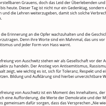
rstellbaren Grauens, doch das Leid der Überlebenden und 
bis heute. Dieser Tag ist nicht nur ein Gedenktag, sondern 
n und die Lehren weiterzugeben, damit sich solche Verbre
.
ht, die Erinnerung an die Opfer wachzuhalten und die Geschi
rzutragen. Denn ihre Worte sind ein Mahnmal, das uns vor
itismus und jeder Form von Hass warnt.
freiung von Auschwitz stehen wir als Gesellschaft vor der A
ktiv zu handeln. Der Anstieg von Antisemitismus, Rassism
lt zeigt, wie wichtig es ist, sich für Toleranz, Respekt und ei
etzen. Bildung und Aufklärung sind hierbei unverzichtbare 
efreiung von Auschwitz ist ein Moment des Innehaltens, de
ch eine Aufforderung, die Werte der Demokratie und der 
uns gemeinsam dafür sorgen, dass das Versprechen „Nie wied