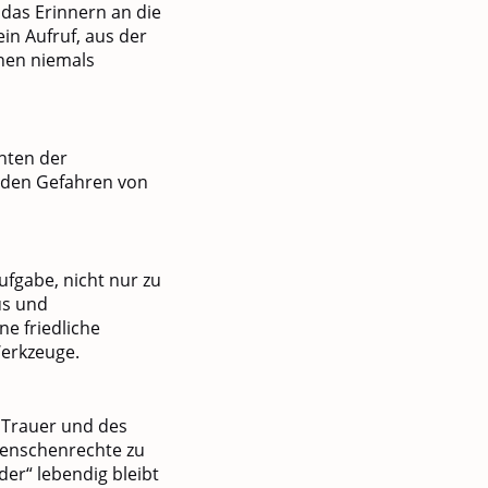
das Erinnern an die
ein Aufruf, aus der
chen niemals
chten der
 den Gefahren von
ufgabe, nicht nur zu
us und
ne friedliche
Werkzeuge.
r Trauer und des
Menschenrechte zu
er“ lebendig bleibt